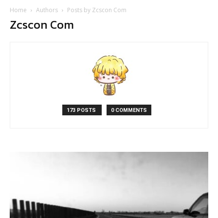
Home
Authors
Posts by Zcscon Com
Zcscon Com
173 POSTS
0 COMMENTS