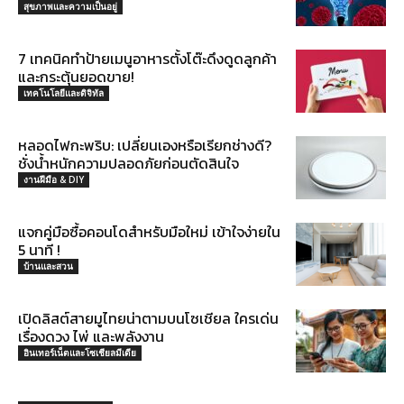
สุขภาพและความเป็นอยู่
7 เทคนิคทำป้ายเมนูอาหารตั้งโต๊ะดึงดูดลูกค้า
และกระตุ้นยอดขาย!
เทคโนโลยีและดิจิทัล
หลอดไฟกะพริบ: เปลี่ยนเองหรือเรียกช่างดี?
ชั่งน้ำหนักความปลอดภัยก่อนตัดสินใจ
งานฝีมือ & DIY
แจกคู่มือซื้อคอนโดสำหรับมือใหม่ เข้าใจง่ายใน
5 นาที !
บ้านและสวน
เปิดลิสต์สายมูไทยน่าตามบนโซเชียล ใครเด่น
เรื่องดวง ไพ่ และพลังงาน
อินเทอร์เน็ตและโซเชียลมีเดีย