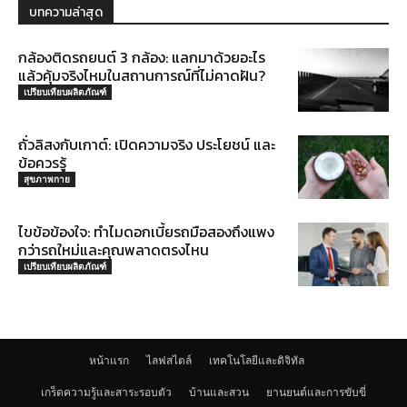
บทความล่าสุด
กล้องติดรถยนต์ 3 กล้อง: แลกมาด้วยอะไร
แล้วคุ้มจริงไหมในสถานการณ์ที่ไม่คาดฝัน?
เปรียบเทียบผลิตภัณฑ์
ถั่วลิสงกับเกาต์: เปิดความจริง ประโยชน์ และ
ข้อควรรู้
สุขภาพกาย
ไขข้อข้องใจ: ทำไมดอกเบี้ยรถมือสองถึงแพง
กว่ารถใหม่และคุณพลาดตรงไหน
เปรียบเทียบผลิตภัณฑ์
หน้าแรก
ไลฟสไตล์
เทคโนโลยีและดิจิทัล
เกร็ดความรู้และสาระรอบตัว
บ้านและสวน
ยานยนต์และการขับขี่