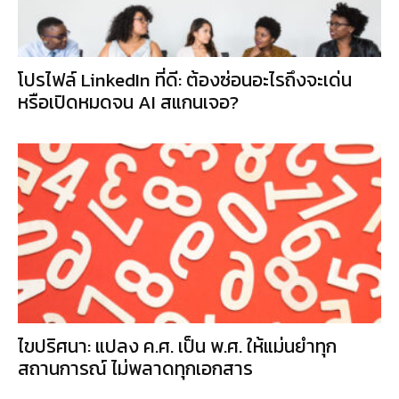
โปรไฟล์ LinkedIn ที่ดี: ต้องซ่อนอะไรถึงจะเด่น
หรือเปิดหมดจน AI สแกนเจอ?
ไขปริศนา: แปลง ค.ศ. เป็น พ.ศ. ให้แม่นยำทุก
สถานการณ์ ไม่พลาดทุกเอกสาร