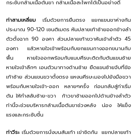
กระชับกล้ามเนื้อต้นขา กล้ามเนื้อสะโพกได้เป็นอย่างดี
ท่าสามเหลี่ยม
เริ่มด้วยการยืนตรง แยกแขนขาห่างกัน
ประมาณ 90-120 เซนติเมตร หันปลายเท้าซ้ายออกข้างลำ
ตัวตั้งฉาก 90 องศา ส่วนปลายเท้าขวาหันเข้าลำตัว 45
องศา แล้วหายใจเข้าพร้อมกับยกแขนกางออกขนานกับ
พื้น หายใจออกพร้อมกับแนบศีรษะติดกับต้นแขนซ้าย
หายใจเข้าลึกๆ เอนตัวมาทางด้านซ้าย ยืดแขนซ้ายจับที่ข้อ
เท้าซ้าย ส่วนแขนขวาตั้งตรง แหงนศีรษะมองไปยังมือขวา
พร้อมกับหายใจเข้า-ออก หลายๆครั้ง ก่อนกลับสู่ท่าเริ่ม
ต้น ให้ทำสลับซ้าย-ขวา ก้าวขาซ้ายออกไปด้านข้างลำตัว
ท่านี้จะช่วยบริหารกล้ามเนื้อต้นขาช่วงหลัง น่อง ให้แข็ง
แรงและกระชับขึ้น
ท่าวีระ
เริ่มด้วยการนั่งบนส้นเท้า เข่าชิดกัน แยกปลายเท้า