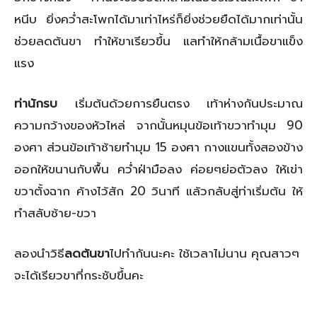
หนีบ ยิ่งคว่ำสะโพกได้มาเท่าไหร่ก็ยิ่งช่วยยืดได้มากเท่านั้น
ช่วยลดต้นขา ทำให้ขาเรียวขึ้น แลทำให้กล้ามเนื้อขาแข็ง
แรง
ท่านักรบ
เริ่มต้นด้วยการยืนตรง เท้าห่างกันประมาณ
ความกว้างของหัวไหล่ จากนั้นหมุนข้อเท้าขวาทำมุม 90
องศา ส่วนข้อเท้าซ้ายทำมุม 15 องศา กางแขนทั้งสองข้าง
ออกให้ขนานกับพื้น คว่ำฝ่ามือลง ค่อยๆย่อตัวลง ให้เข่า
ขวาตั้งฉาก ค้างไว้สัก 20 วินาที แล้วกลับสู่ท่าเริ่มต้น ให้
ทำสลับซ้าย-ขวา
ลองนำวิธี
ลดต้นขา
ไปทำกันนะคะ ใช้เวลาไม่นาน คุณสาวๆ
จะได้เรียวขาที่กระชับขึ้นคะ