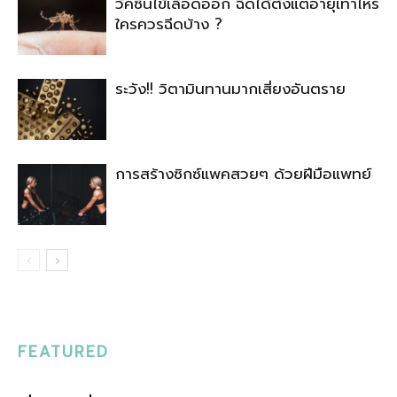
วัคซีนไข้เลือดออก ฉีดได้ตั้งแต่อายุเท่าไหร่
ใครควรฉีดบ้าง ?
ระวัง!! วิตามินทานมากเสี่ยงอันตราย
การสร้างซิกซ์แพคสวยๆ ด้วยฝีมือแพทย์
FEATURED