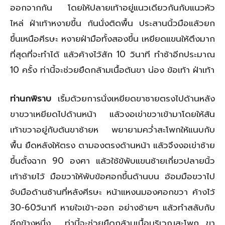
ออกจากกัน โดยให้ปลายเท้าอยู่แนวเดียวกันกับแนวหัว
ไหล่ ฝ่าเท้าหงายขึ้น ก้นนั่งติดพื้น ประสานนิ้วมือแล้วยก
ขึ้นเหนือศีรษะ หงายฝ่ามือทั้งสองขึ้น เหยียดแขนให้ตึงมาก
ที่สุดที่จะทำได้ แล้วค้างไว้สัก 10 วินาที ทำซ้าอีกประมาณ
10 ครั้ง ท่านี้จะช่วยยืดกล้ามเนื้อต้นขา น่อง ข้อเท้า ฝ่าเท้า
ท่านกพิราบ
เริ้มด้วยการนั่งเหยียดขาซายตรงไปด้านหลัง
ขาขวาเหยียดไปด้านหน้า แล้วงอเข่าขวาเข้ามาโดยให้ส้น
เท้าขวาอยู่กับต้นขาซ้ายห พยายามคว่ำสะโพกให้แนบกับ
พื้น ยืดหลังให้ตรง ตามองตรงด้านหน้า แล้วจึงงอเข่าซ้าย
ขึ้นตั้งฉาก 90 องศา แล้วใช้ข้พับแขนซ้ายเกี่ยวปลายนิ้ว
เท้าซ้ายไว้ มือขวาให้พับข้อศอกขึ้นด้านบน อ้อมมือขวาไป
จับมือด้านซ้านที่หลังศีรษะ หน้าแหงนมองศอกขวา ค้างไว้
30-60วินาที หายใจเข้า-ออก อย่างซ้ายๆ แล้วทำสลับกับ
อีกข้างหนึ่ง ท่านี้จะช่วยยืดกล้ามเนื้อบริเวณสะโพก ขา