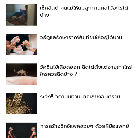
เช็คลิสต์ คนแม่ให้นมลูกทานผลไม้อะไรได้
บ้าง
วิธีดูแลรักษารากฟันเทียมให้อยู่ได้นาน
วัคซีนไข้เลือดออก ฉีดได้ตั้งแต่อายุเท่าไหร่
ใครควรฉีดบ้าง ?
ระวัง!! วิตามินทานมากเสี่ยงอันตราย
การสร้างซิกซ์แพคสวยๆ ด้วยฝีมือแพทย์