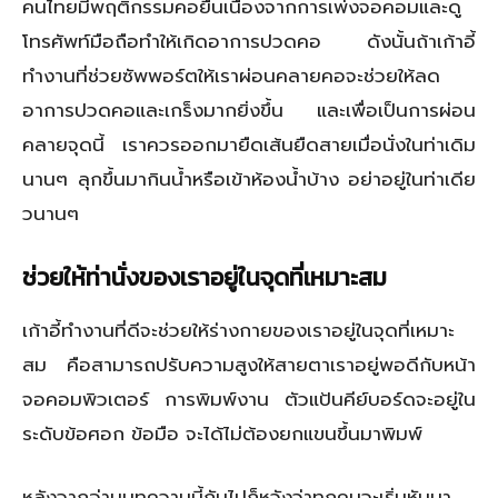
คนไทยมีพฤติกรรมคอยื่นเนื่องจากการเพ่งจอคอมและดู
โทรศัพท์มือถือทำให้เกิดอาการปวดคอ ดังนั้นถ้าเก้าอี้
ทำงานที่ช่วยซัพพอร์ตให้เราผ่อนคลายคอจะช่วยให้ลด
อาการปวดคอและเกร็งมากยิ่งขึ้น และเพื่อเป็นการผ่อน
คลายจุดนี้ เราควรออกมายืดเส้นยืดสายเมื่อนั่งในท่าเดิม
นานๆ ลุกขึ้นมากินน้ำหรือเข้าห้องน้ำบ้าง อย่าอยู่ในท่าเดีย
วนานๆ
ช่วยให้ท่านั่งของเราอยู่ในจุดที่เหมาะสม
เก้าอี้ทำงานที่ดีจะช่วยให้ร่างกายของเราอยู่ในจุดที่เหมาะ
สม คือสามารถปรับความสูงให้สายตาเราอยู่พอดีกับหน้า
จอคอมพิวเตอร์ การพิมพ์งาน ตัวแป้นคีย์บอร์ดจะอยู่ใน
ระดับข้อศอก ข้อมือ จะได้ไม่ต้องยกแขนขึ้นมาพิมพ์
หลังจากอ่านบทความนี้กันไปก็หวังว่าทุกคนจะเริ่มหันมา