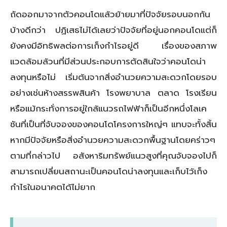
ถัดออกมาจากตัวคอนโดแล้วย้ายมาที่ปัจจัยรอบนอกกัน
บ้างดีกว่า ปฏิเสธไม่ได้เลยว่าปัจจัยที่อยู่นอกคอนโดแต่ก็
ยังคงมีอิทธิพลต่อการเก็งกำไรอยู่ดี เรื่องของสภาพ
แวดล้อมล้วนที่มีส่วนประกอบการตัดสินใจว่าคอนโดน่า
ลงทุนหรือไม่ เริ่มต้นจากสิ่งอำนวยความสะดวกโดยรอบ
อย่างเช่นห้างสรรพสินค้า โรงพยาบาล ตลาด โรงเรียน
หรือแม้กระทั่งการอยู่ใกล้แนวรถไฟฟ้าก็เป็นอีกหนึ่งโลเค
ชันที่เป็นที่จับจองของคอนโดโครงการใหญ่ๆ แทบจะทั้งสิ้น
หากมีปัจจัยหรือสิ่งอำนวยความสะดวกพื้นฐานโดยคร่าวๆ
ตามที่กล่าวไป อสังหาริมทรัพย์แนวสูงที่คุณจับจองไปก็
สามารถเปลี่ยนสถานะเป็นคอนโดน่าลงทุนและเก็บไว้เก็ง
กำไรในอนาคตได้ไม่ยาก