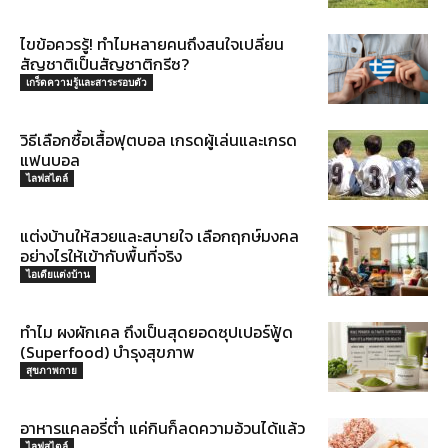
ไขข้อควรรู้! ทำไมหลายคนถึงสนใจเปลี่ยน
สัญชาติเป็นสัญชาติกรีซ?
เกร็ดความรู้และสาระรอบตัว
วิธีเลือกซื้อเสื้อฟุตบอล เกรดผู้เล่นและเกรด
แฟนบอล
ไลฟสไตล์
แต่งบ้านให้สวยและสบายใจ เลือกฤกษ์มงคล
อย่างไรให้เข้ากับพื้นที่จริง
ไอเดียแต่งบ้าน
ทำไม ผงผักเคล ถึงเป็นสุดยอดซุปเปอร์ฟู้ด
(Superfood) บำรุงสุขภาพ
สุขภาพกาย
อาหารแคลอรี่ต่ำ แค่กินก็ลดความอ้วนได้แล้ว
ไลฟสไตล์