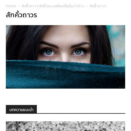
Home
สักคิ้วถาวร สักดีไหม ผลดีผลเสียมีอะไรบ้าง
สักคิ้วถาวร
สักคิ้วถาวร
บทความแนะนำ