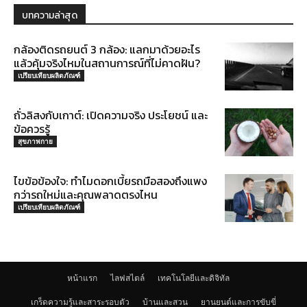
บทความล่าสุด
กล้องติดรถยนต์ 3 กล้อง: แลกมาด้วยอะไร
แล้วคุ้มจริงไหมในสถานการณ์ที่ไม่คาดฝัน?
เปรียบเทียบผลิตภัณฑ์
ถั่วลิสงกับเกาต์: เปิดความจริง ประโยชน์ และ
ข้อควรรู้
สุขภาพกาย
ไขข้อข้องใจ: ทำไมดอกเบี้ยรถมือสองถึงแพง
กว่ารถใหม่และคุณพลาดตรงไหน
เปรียบเทียบผลิตภัณฑ์
หน้าแรก
ไลฟสไตล์
เทคโนโลยีและดิจิทัล
เกร็ดความรู้และสาระรอบตัว
บ้านและสวน
ยานยนต์และการขับขี่