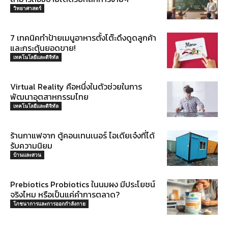
วิทยาศาสตร์
7 เทคนิคทำป้ายเมนูอาหารตั้งโต๊ะดึงดูดลูกค้า
และกระตุ้นยอดขาย!
เทคโนโลยีและดิจิทัล
Virtual Reality คือหนึ่งในตัวช่วยในการ
พัฒนาอุตสาหกรรมไทย
เทคโนโลยีและดิจิทัล
ร้านกาแฟจาก ตู้คอนเทนเนอร์ ไอเดียเจ๋งที่ได้
รับความนิยม
บ้านและสวน
Prebiotics Probiotics ในนมผง มีประโยชน์
จริงไหม หรือเป็นแค่คำการตลาด?
โภชนาการและการออกกำลังกาย