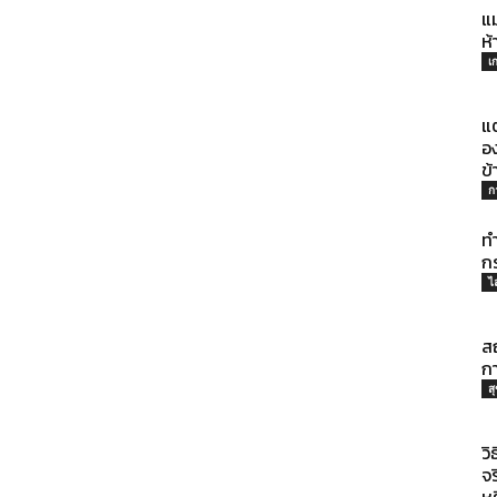
แ
ห้
เ
ราว
แต
อง
ข้
ก
ที่
ทำ
ก
ไ
สถ
มี
กา
ส
วิ
จ