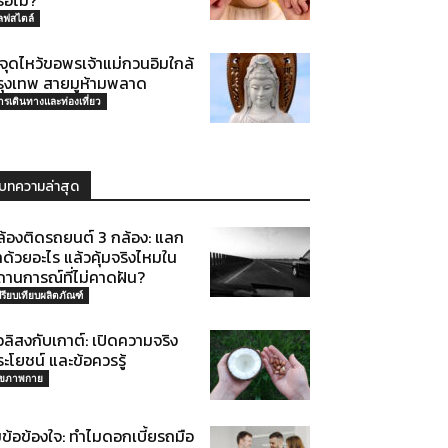
ือไม่?
ลฟสไตล์
จุดไหว้ขอพรเจ้าแม่กวนอิมใกล้
รุงเทพ สายมูห้ามพลาด
ารเดินทางและท่องเที่ยว
บทความล่าสุด
ล้องติดรถยนต์ 3 กล้อง: แลก
ด้วยอะไร แล้วคุ้มจริงไหมใน
ถานการณ์ที่ไม่คาดฝัน?
ปรียบเทียบผลิตภัณฑ์
่วลิสงกับเกาต์: เปิดความจริง
ะโยชน์ และข้อควรรู้
ุขภาพกาย
ข้อข้องใจ: ทำไมดอกเบี้ยรถมือ