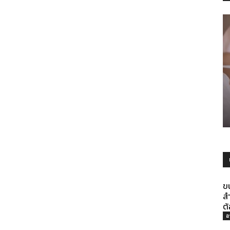
รู้
ทุก
ข
ส
เรื่อง
ต
อ