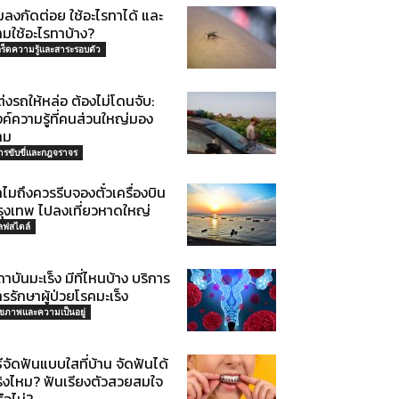
มลงกัดต่อย ใช้อะไรทาได้ และ
ามใช้อะไรทาบ้าง?
กร็ดความรู้และสาระรอบตัว
่งรถให้หล่อ ต้องไม่โดนจับ:
ค์ความรู้ที่คนส่วนใหญ่มอง
าม
ารขับขี่และกฎจราจร
ไมถึงควรรีบจองตั๋วเครื่องบิน
รุงเทพ ไปลงเที่ยวหาดใหญ่
ลฟสไตล์
าบันมะเร็ง มีที่ไหนบ้าง บริการ
รรักษาผู้ป่วยโรคมะเร็ง
ุขภาพและความเป็นอยู่
ธีจัดฟันแบบใสที่บ้าน จัดฟันได้
ริงไหม? ฟันเรียงตัวสวยสมใจ