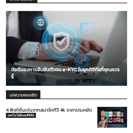
ข้อดีของการยืนยันตัวตน e-KYC ในยุคดิจิทัลที่คุณควร
รู้
บทความยอดฮิต
4 ฟังก์ชั่นเด่นจากสมาร์ททีวี 4k ราคาประหยัด
เทคโนโลยีและดิจิทัล