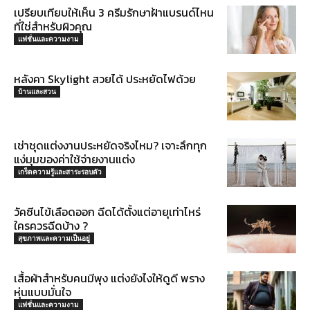
เปรียบเทียบให้เห็น 3 ครีมรักษาฝ้าแบรนด์ไหน
ที่ใช่สำหรับผิวคุณ
แฟชั่นและความงาม
หลังคา Skylight สวยได้ ประหยัดไฟด้วย
บ้านและสวน
เช่าชุดแต่งงานประหยัดจริงไหม? เจาะลึกทุก
แง่มุมของค่าใช้จ่ายงานแต่ง
เกร็ดความรู้และสาระรอบตัว
วัคซีนไข้เลือดออก ฉีดได้ตั้งแต่อายุเท่าไหร่
ใครควรฉีดบ้าง ?
สุขภาพและความเป็นอยู่
เสื้อผ้าสำหรับคนมีพุง แต่งยังไงให้ดูดี พราง
หุ่นแบบมั่นใจ
แฟชั่นและความงาม