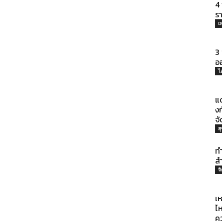
ประโยชน์
4 
ร
เ
3
ออ
ไ
แด
ง
จั
ส
ทำ
ส
จ
เห
ไ
ค