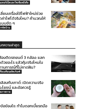
ินเทอร์เน็ตและโซเชียลมีเดีย
ลี่ยนเครื่องใช้ไฟฟ้าใหม่ช่วย
ดค่าไฟได้จริงไหม? คำนวณให้
ูแบบชัด ๆ
ารจัดบ้าน
บทความล่าสุด
ล้องติดรถยนต์ 3 กล้อง: แลก
ด้วยอะไร แล้วคุ้มจริงไหมใน
ถานการณ์ที่ไม่คาดฝัน?
ปรียบเทียบผลิตภัณฑ์
่วลิสงกับเกาต์: เปิดความจริง
ะโยชน์ และข้อควรรู้
ุขภาพกาย
ข้อข้องใจ: ทำไมดอกเบี้ยรถมือ