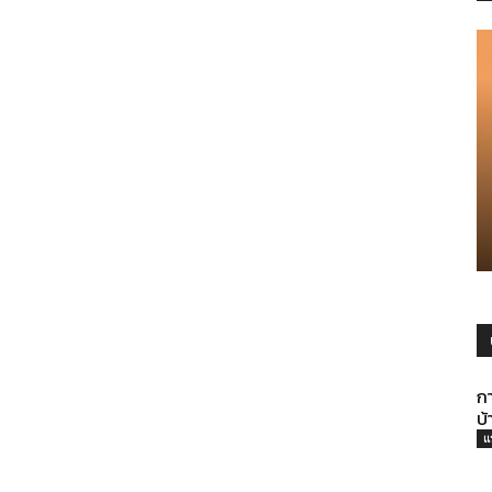
ราว
ที่
มี
กา
บ้
แ