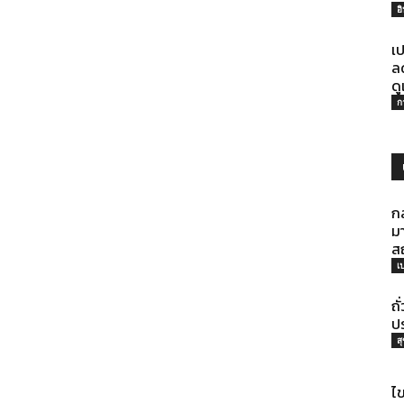
อ
เป
ล
ด
ก
ก
มา
ส
เ
ถั
ปร
ส
ไข