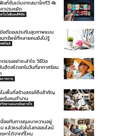
ฟังก์ชั่นเด่นจากสมาร์ททีวี 4k
าคาประหยัด
ทคโนโลยีและดิจิทัล
 ข้อดีของประกันสุขภาพแบบ
มทรัพย์ที่หลายคนยังไม่รู้
ลฟสไตล์
ดแรงอย่าชะล่าใจ: วิธีป้อ
กันฮีตสโตรกในวันที่อากาศร้อน
ด
ุขภาพกาย
ไมพื้นที่สร้างสรรค์ถึงสำคัญ
ำหรับคนทำงาน
ิตวิทยาและแรงบันดาลใจ
นื่อยกับการคุมเบาหวานอยู่
หม แล้วแรงใจในโลกออนไลน์
วรหาได้จากที่ไหน