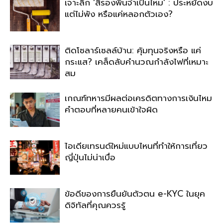
เจาะลึก ‘สีรองพื้นจำเป็นไหม’ : ประหยัดงบ
แต่ไม่พัง หรือแค่หลอกตัวเอง?
ติดโซลาร์เซลล์บ้าน: คุ้มทุนจริงหรือ แค่
กระแส? เคล็ดลับคำนวณกำลังไฟที่เหมาะ
สม
เกณฑ์ทหารมีผลต่อเครดิตทางการเงินไหม
คำตอบที่หลายคนเข้าใจผิด
ไอเดียเทรนด์ใหม่แบบไหนที่ทำให้การเที่ยว
ญี่ปุ่นไม่น่าเบื่อ
ข้อดีของการยืนยันตัวตน e-KYC ในยุค
ดิจิทัลที่คุณควรรู้