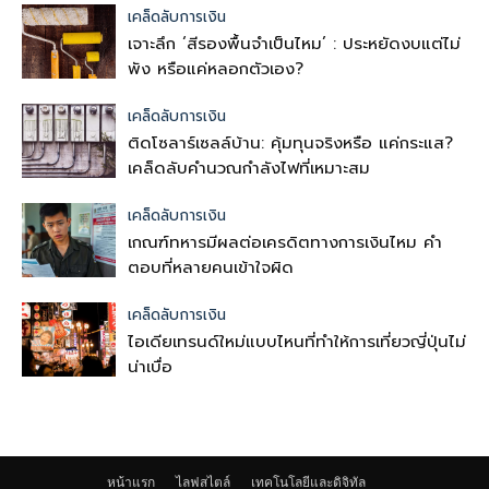
เคล็ดลับการเงิน
เจาะลึก ‘สีรองพื้นจำเป็นไหม’ : ประหยัดงบแต่ไม่
พัง หรือแค่หลอกตัวเอง?
เคล็ดลับการเงิน
ติดโซลาร์เซลล์บ้าน: คุ้มทุนจริงหรือ แค่กระแส?
เคล็ดลับคำนวณกำลังไฟที่เหมาะสม
เคล็ดลับการเงิน
เกณฑ์ทหารมีผลต่อเครดิตทางการเงินไหม คำ
ตอบที่หลายคนเข้าใจผิด
เคล็ดลับการเงิน
ไอเดียเทรนด์ใหม่แบบไหนที่ทำให้การเที่ยวญี่ปุ่นไม่
น่าเบื่อ
หน้าแรก
ไลฟสไตล์
เทคโนโลยีและดิจิทัล