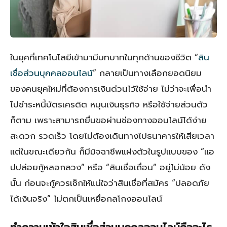
ในยุคที่เทคโนโลยีเข้ามามีบทบาทในทุกด้านของชีวิต “
สิน
เชื่อส่วนบุคคลออนไลน์
” กลายเป็นทางเลือกยอดนิยม
ของคนยุคใหม่ที่ต้องการเงินด่วนไว้ใช้จ่าย ไม่ว่าจะเพื่อนำ
ไปชำระหนี้บัตรเครดิต หมุนเงินธุรกิจ หรือใช้จ่ายส่วนตัว
ก็ตาม เพราะสามารถยื่นขอผ่านช่องทางออนไลน์ได้ง่าย
สะดวก รวดเร็ว โดยไม่ต้องเดินทางไปธนาคารให้เสียเวลา
แต่ในขณะเดียวกัน ก็มีมิจฉาชีพแฝงตัวในรูปแบบของ “แอ
ปปล่อยกู้หลอกลวง” หรือ “สินเชื่อเถื่อน” อยู่ไม่น้อย ดัง
นั้น ก่อนจะกู้ควรเช็กให้แน่ใจว่าสินเชื่อที่สมัคร “ปลอดภัย
ได้เงินจริง” ไม่ตกเป็นเหยื่อกลโกงออนไลน์