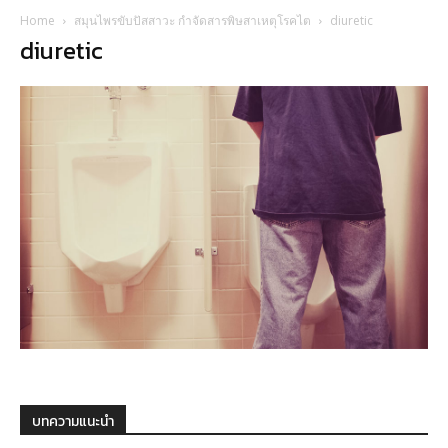
Home
สมุนไพรขับปัสสาวะ กำจัดสารพิษสาเหตุโรคไต
diuretic
diuretic
บทความแนะนำ