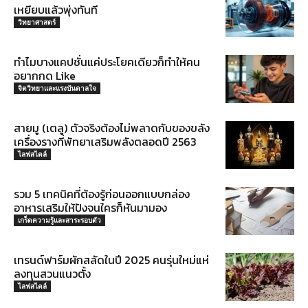
เหยียบแล้วพุ่งทันที
วิทยาศาสตร์
ทำไมบางแคปชั่นแค่ประโยคเดียวก็ทำให้คน
อยากกด Like
จิตวิทยาและแรงบันดาลใจ
สายมู (เตลู) ตัวจริงต้องไม่พลาดกับของขลัง
เครื่องรางที่พัทยาเสริมพลังตลอดปี 2563
ไลฟสไตล์
รวม 5 เทคนิคที่ต้องรู้ก่อนออกแบบกล่อง
อาหารเสริมให้ปังจนใครก็หันมามอง
เกร็ดความรู้และสาระรอบตัว
เทรนด์ฟาร์มผักสลัดในปี 2025 คนรุ่นใหม่แห่
ลงทุนสวนแนวตั้ง
ไลฟสไตล์