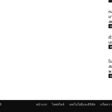
ประโยชน์
ก
มา
ส
เ
ถั
ปร
ส
ไข
ส
พ
เ
ด้
หน้าแรก
ไลฟสไตล์
เทคโนโลยีและดิจิทัล
เกร็ดควา