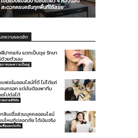
เปิดแบบแปลนบ้านชั้นเดียว 4 ห้องนอน
สะดวกครบครันทุกพื้นที่ใช้สอย
บทความยอดฮิต
มฝีปากแห้ง แตกเป็นขุย รักษา
้ด้วยตัวเอง
ุขภาพและความเป็นอยู่
บฟอร์มออนไลน์ที่ดี ไม่ได้แค่
ห้คนกรอก แต่มันต้องพาทีม
ายไปต่อได้
ารตลาดดิจิทัล
็กสินเชื่อส่วนบุคคลออนไลน์
บไหนกู้ปลอดภัย ได้เงินจริง
ินเชื่อและประกัน