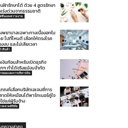
็นฝ้ารักษาได้ ด้วย 4 สูตรรักษา
้าเร่งด่วนจากธรรมชาติ
ฟชั่นและความงาม
รงพยาบาลเฉพาะทางเนื้องอกใน
ย ไปที่ไหนดี เลือกให้ตรงโรค
รงงบ และไม่เสียเวลา
วิวสินค้า
เงินก้อนสำหรับเปิดธุรกิจ
็กๆ ทำได้จริงแม้งบจำกัด
ารออมและการบริหารเงิน
เกณฑ์เลือกบริษัทเอเจนซี่การ
าดให้เหมือนได้พาร์ทเนอร์คู่ใจ
่ใช่แค่ผู้รับจ้าง
ารตลาดดิจิทัล
บทความล่าสุด