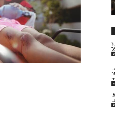
รู้
ริ
ได
ส
ทุก
แบ
ใ
ข
ก
เช
เรื่อง
แบ
ส