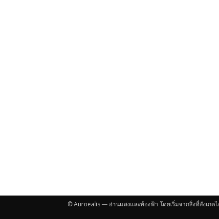
© Auroealis — อ่านแสงและท้องฟ้า โดยเริ่มจากสิ่งที่สังเกตไ