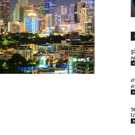
รู้
รู
คุ
แ
ทุก
ท
หั
อ
วิ
เรื่อง
ไ
ส