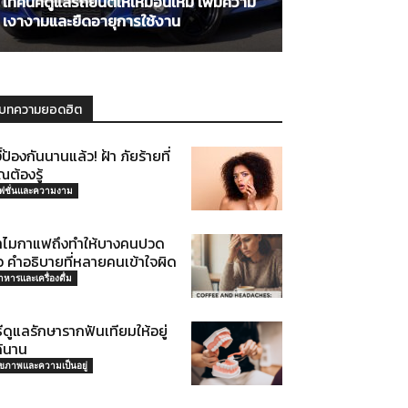
เทคนิคดูแลรถยนต์ให้เหมือนใหม่ เพิ่มความ
เงางามและยืดอายุการใช้งาน
บทความยอดฮิต
้งี้ป้องกันนานแล้ว! ฝ้า ภัยร้ายที่
ณต้องรู้
ฟชั่นและความงาม
ำไมกาแฟถึงทำให้บางคนปวด
ว คำอธิบายที่หลายคนเข้าใจผิด
าหารและเครื่องดื่ม
ธีดูแลรักษารากฟันเทียมให้อยู่
ด้นาน
ุขภาพและความเป็นอยู่