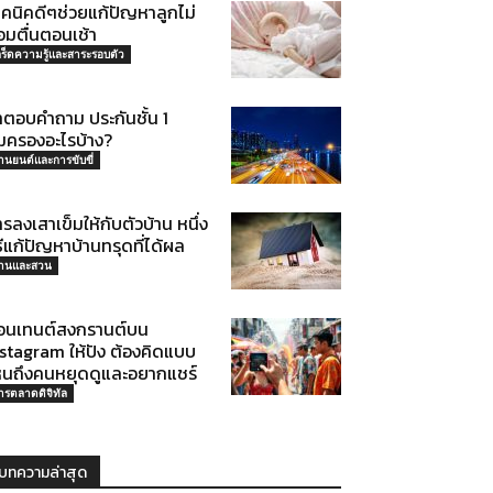
ทคนิคดีๆช่วยแก้ปัญหาลูกไม่
อมตื่นตอนเช้า
กร็ดความรู้และสาระรอบตัว
าตอบคำถาม ประกันชั้น 1
้มครองอะไรบ้าง?
านยนต์และการขับขี่
รลงเสาเข็มให้กับตัวบ้าน หนึ่ง
ธีแก้ปัญหาบ้านทรุดที่ได้ผล
้านและสวน
อนเทนต์สงกรานต์บน
nstagram ให้ปัง ต้องคิดแบบ
หนถึงคนหยุดดูและอยากแชร์
ารตลาดดิจิทัล
บทความล่าสุด