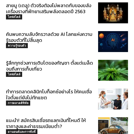
สายมู (เตลู) ตัวจริงต้องไม่พลาดกับของขลัง
เครื่องรางที่พัทยาเสริมพลังตลอดปี 2563
ไลฟสไตล์
ค้นพบความลับจักรวาลด้วย AI โลกแห่งความ
รู้รอบตัวที่ไม่สิ้นสุด
ความรู้รอบตัว
รู้ลึกทุกช่วงการเติบโตของกัญชา ตั้งแต่เมล็ด
จนถึงการเก็บเกี่ยว
ไลฟสไตล์
ทำการตลาดคลินิกโบท็อกซ์อย่างไร ให้คนเชื่อ
ใจตั้งแต่ยังไม่ทักแชต
การตลาดดิจิทัล
แนะนำ! สมัครสินเชื่อรถแลกเงินที่ไหนดี ให้
ราคาสูงและค่าธรรมเนียมต่ำ?
ยานยนต์และการขับขี่