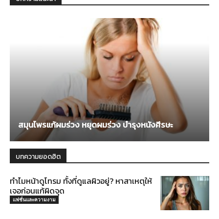
สมุนไพรแก้ผมร่วง หยุดผมร่วง บำรุงหนังศีรษะ
บทความยอดฮิต
ทำไมหน้าดูโทรม ทั้งที่ดูแลผิวอยู่? หาสาเหตุให้
เจอก่อนแก้ผิดจุด
แฟชั่นและความงาม