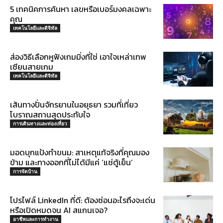
5 เทคนิคการค้นหา เลขหรือเบอร์มงคลเฉพาะ
คุณ
เทคโนโลยีและดิจิทัล
ส่องวิธีเลือกหูฟังเกมมิ่งที่ใช่ เอาใจเหล่าเทพ
เซียนสายเกม
เทคโนโลยีและดิจิทัล
เส้นทางปั่นจักรยานในอยุธยา รวมที่เที่ยว
โบราณสถานสุดประทับใจ
การเดินทางและท่องเที่ยว
มอดบุกแป้งทำขนม: สาเหตุแท้จริงที่คุณมอง
ข้าม และทางออกที่ไม่ได้มีแค่ ‘แช่ตู้เย็น’
การจัดบ้าน
โปรไฟล์ LinkedIn ที่ดี: ต้องซ่อนอะไรถึงจะเด่น
หรือเปิดหมดจน AI สแกนเจอ?
อาชีพและการทำงาน