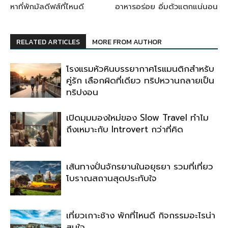
หาที่พักมัลดีฟส์ที่ไหนดี
อาหารอร่อย อิ่มตัวแตกแน่นอน
RELATED ARTICLES
MORE FROM AUTHOR
โรงแรมหัวหินบรรยากาศโรแมนติกสำหรับ
คู่รัก เลือกผิดที่เดียว ทริปหวานกลายเป็น
ทริปงอน
เปิดมุมมองใหม่ของ Slow Travel ทำไม
ถึงเหมาะกับ Introvert กว่าที่คิด
เส้นทางปั่นจักรยานในอยุธยา รวมที่เที่ยว
โบราณสถานสุดประทับใจ
เที่ยวเกาะช้าง พักที่ไหนดี กิจกรรมอะไรน่า
สนใจ