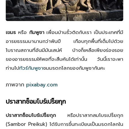
เขมร
หรือ
กัมพูชา
เพื่อนบ้านรั้วติดกับเรา เป็นประเทศที่มี
อารยธรรมมานานกว่าพันปี เกือบทุกพื้นที่เต็มไปด้วย
โบราณสถานที่อันมีมันเสน่ห์ บ้างก็เหลือเพียงร่องรอย
ของอารยธรรมให้พอที่จะสืบค้นได้เท่านั้น วันนี้เราจะพา
ท่านไป
ทัวร์กัมพูชา
ชมมรดกโลกของกัมพูชากันคะ
ภาพจาก
pixabay.com
ปราสาทซ็อมโบร์เปร็ยกุก
ปราสาทซ็อมโบร์เปร็ยกุก
หรือปราสาทสมโบรเปร็ยกุก
(Sambor Preikuk) ได้รับการขึ้นทะเบียนเป็นมรดกโลกใน