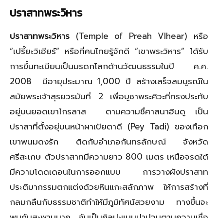
ปราสาทพระวิหาร
ปราสาทพระวิหาร
(Temple of Preah VIhear) หรือ
“เปรี๊ยะวิเฮียร์” หรือที่คนไทยรู้จักดี “เขาพระวิหาร” ได้รับ
การขึ้นทะเบียนเป็นมรดกโลกด้านวัฒนธรรมในปี ค.ศ.
2008 มีอายุประมาณ 1,000 ปี สร้างเสร็จสมบูรณ์ใน
สมัยพระเจ้าสุรยวรมันที่ 2 เพื่อบูชาพระศิวะที่ทรงประทับ
อยู่บนยอดเขาไกรลาส ตามความชื่ศาสนาฮินดู เป็น
ปราสาที่ตั้งอยุ่บนหน้าผาเป้ยตาดี (Pey Tadi) ของเทือก
เขาพนมดงรัก ติดกับอำเภอกันทรลักษณ์ จังหวัด
ศรีสะเกษ ตัวปราสาทมีความยาว 800 เมตร เหนือจรดใต้
มีความโดดเดอนในการออกแบบ การวางผังปราสาท
ประติมากรรมตกแต่งด้วยหินแกะสลักภาพ ให้การสร้างที่
กลมกลืนกับธรรมชาติทำให้มีภูมิทัศน์สวยงาม ทางขึ้นจะ
พบกับสะพานนาค อันเป็นศิลปะแบบปาปวนตามความเชื่อ