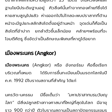
ฐานโยนีประดิษฐานอยู่ ศิวลึงค์นั้นทำจากทองคำแท้ซึ่งได้
หายสาบสูญไปแล้ว ห่างออกไปไม่ไกลจะพบปราสาทที่ด้าน
หน้าจะมีรูปแกะสลักสิงโตตั้งอยู่ด้านหน้า จุดเด่นก็คือเป็น
สิงโตที่อ้าปาก ยกลำตัวขึ้นเล็กน้อย คล้ายๆพร้อมที่จะ
โจมตีศัตรู ซึ่งจัดว่าเป็นลักษณะพิเศษที่หาดูได้อยาก
เมืองพระนคร (Angkor)
เมืองพระนคร
(Angkor) หรือ อังกอร์ธม คือชื่อเรียก
บริเวณทั้งหมด ได้รับการขึ้นทะเบียนเป็นมรดกโลกในปี
ค.ศ. 1992 มีโบราณสถานที่สำคัญ ได้แก่
นครวัด-นครธม มีชื่อเต็มว่า
“มหาปราสาทบรมวิษณุ
โลก”
มีสิ่งปลูกสร้างทางศาสนาที่ใหญ่ที่สุดในโลก มีอายุ
ราว 900 กว่าปี ตัวโบราณสถานเป็นสถาปัตยกรรมเขมร