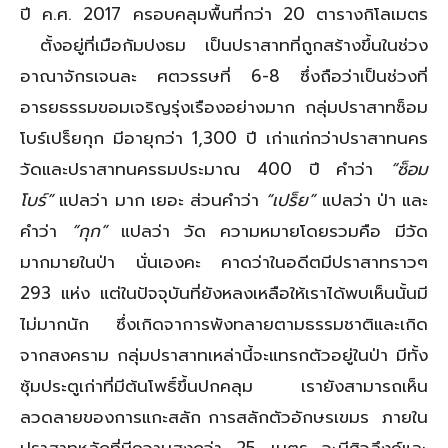
ปี ค.ศ. 2017 ครอบคลุมพื้นที่กว่า 20 ตารางกิโลเมตร
ตั้งอยู่ที่เมือกัมปงธม เป็นปราสาทที่ถูกสร้างขึ้นในช่วง
อาณาจักรเจนละ ศตวรรษที่ 6-8 ซึ่งถือว่าเป็นช่วงที่
อารยธรรมขอมเจริญรุ่งเรืองอย่างมาก กลุ่มปราสาทซ็อม
โบร์เปร็ยกุก มีอายุกว่า 1,300 ปี เก่าแก่กว่าปราสาทนคร
วัดและปราสาทนครธมประมาณ 400 ปี คำว่า
“ซ็อม
โบร์”
แปลว่า มาก เยอะ ส่วนคำว่า
“เปร็ย”
แปลว่า ป่า และ
คำว่า
“กุก”
แปลว่า วัด ความหมายโดยรวมคือ มีวัด
มากมายในป่า นั่นเองคะ คาดว่าในอดีตมีปราสาทราวๆ
293 แห่ง แต่ในปัจจุบันที่ยังหลงเหลือให้เราได้พบเห็นนั้นมี
ไม่มากนัก ซึ่งเกิดจาการพังทลายตามธรรมชาติและเกิด
จากสงคราม กลุ่มปราสาทเหล่านี้จะแทรกตัวอยู่ในป่า มีทั้ง
ซุ้มประตูเก่าที่มีต้นโพธิ์ขึ้นปกคลุม เรายังสามารถเห็น
ลวดลายของการแกะสลัก การสลักตัวอักษรเขมร ภายใน
ปราสาทหลักที่มีความสูงกว่า 25 เมตร จะมีศิวลึงค์และ