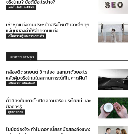
จริงไหม? ข้อดีมีอะไรบ้าง?
เทคโนโลยีและดิจิทัล
เช่าชุดแต่งงานประหยัดจริงไหม? เจาะลึกทุก
แง่มุมของค่าใช้จ่ายงานแต่ง
เกร็ดความรู้และสาระรอบตัว
บทความล่าสุด
กล้องติดรถยนต์ 3 กล้อง: แลกมาด้วยอะไร
แล้วคุ้มจริงไหมในสถานการณ์ที่ไม่คาดฝัน?
เปรียบเทียบผลิตภัณฑ์
ถั่วลิสงกับเกาต์: เปิดความจริง ประโยชน์ และ
ข้อควรรู้
สุขภาพกาย
ไขข้อข้องใจ: ทำไมดอกเบี้ยรถมือสองถึงแพง