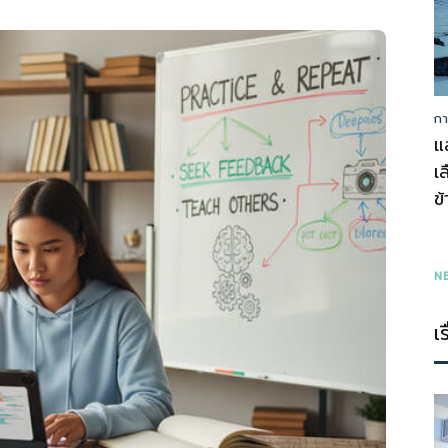
กา
รู้
แ
เ
ข
ทุก
N
เ
เรื่อง