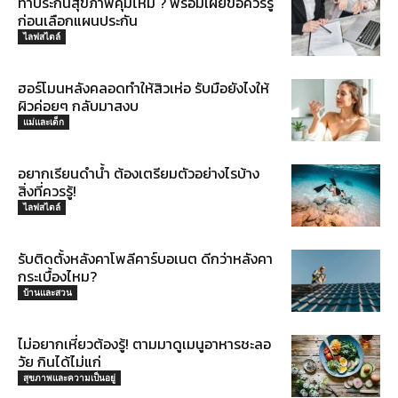
ทำประกันสุขภาพคุ้มไหม ? พร้อมเผยข้อควรรู้
ก่อนเลือกแผนประกัน
ไลฟสไตล์
ฮอร์โมนหลังคลอดทำให้สิวเห่อ รับมือยังไงให้
ผิวค่อยๆ กลับมาสงบ
แม่และเด็ก
อยากเรียนดำน้ำ ต้องเตรียมตัวอย่างไรบ้าง
สิ่งที่ควรรู้!
ไลฟสไตล์
รับติดตั้งหลังคาโพลีคาร์บอเนต ดีกว่าหลังคา
กระเบื้องไหม?
บ้านและสวน
ไม่อยากเหี่ยวต้องรู้! ตามมาดูเมนูอาหารชะลอ
วัย กินได้ไม่แก่
สุขภาพและความเป็นอยู่