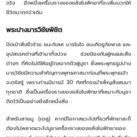
จริง อีกหนึ่งเครื่องรางของขลังในพัทยาที่จะเพิ่มบวกให้
ชีวิตมากกว่าเดิม
พระปางมารวิชัยพิชิต
ปัดเป่าสิ่งชั่วร้าย ชนะกิเลส มารในใจ ชนะศัตรูภัยพาล และ
อุปสรรคต่างที่เข้ามาทั้งปวง ช่วยป้องกันผู้คนและสิ่ง
ต่างๆ ที่คิดไม่ดีให้อยู่ไกลจากตัวผู้บูชา ซึ่งพระพุทธรูปปาง
มารวิชัยมีความสำคัญทางพุทธศาสนาก่อนที่พระพุทธเจ้า
จะตรัสรู้ เพราะท่านมีบารมี 30 ทิศที่ทรงบำเพ็ญสั่งสมมา
ทุกชาติ ซึ่งเป็นเครื่องรางของขลังในพัทยาที่เหมาะกับบูชา
ติดไว้เป็นอย่างยิ่งอีกหนึ่งสิ่ง
สำหรับสายมู (เตลู) หากมีโอกาสแวะไปเที่ยวที่พัทยาละก็
ต้องไม่พลาดแวะไปบูชาเครื่องรางของขลังในพัทยาของ