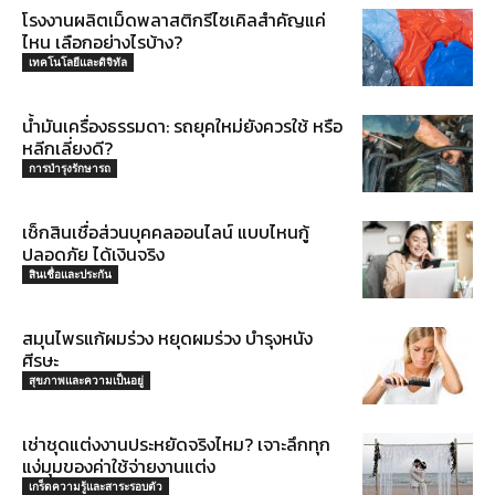
โรงงานผลิตเม็ดพลาสติกรีไซเคิลสำคัญแค่
ไหน เลือกอย่างไรบ้าง?
เทคโนโลยีและดิจิทัล
น้ำมันเครื่องธรรมดา: รถยุคใหม่ยังควรใช้ หรือ
หลีกเลี่ยงดี?
การบำรุงรักษารถ
เช็กสินเชื่อส่วนบุคคลออนไลน์ แบบไหนกู้
ปลอดภัย ได้เงินจริง
สินเชื่อและประกัน
สมุนไพรแก้ผมร่วง หยุดผมร่วง บำรุงหนัง
ศีรษะ
สุขภาพและความเป็นอยู่
เช่าชุดแต่งงานประหยัดจริงไหม? เจาะลึกทุก
แง่มุมของค่าใช้จ่ายงานแต่ง
เกร็ดความรู้และสาระรอบตัว