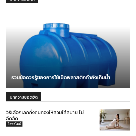
รวมข้อควรรู้ของการใช้เม็ดพลาสติกทำถังเก็บน้ำ
บทความยอดฮิต
วิธีเลือกเลกกิ้งคนทองให้สวมใส่สบาย ไม่
อึดอัด
ไลฟสไตล์