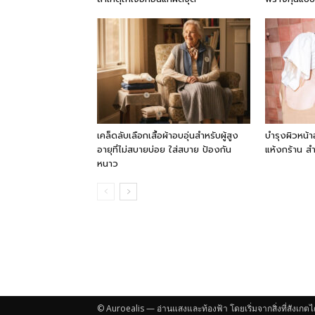
เคล็ดลับเลือกเสื้อผ้าอบอุ่นสำหรับผู้สูง
บำรุงผิวหน้า
อายุที่ไม่สบายบ่อย ใส่สบาย ป้องกัน
แห้งกร้าน ส
หนาว
© Auroealis — อ่านแสงและท้องฟ้า โดยเริ่มจากสิ่งที่สังเกตไ