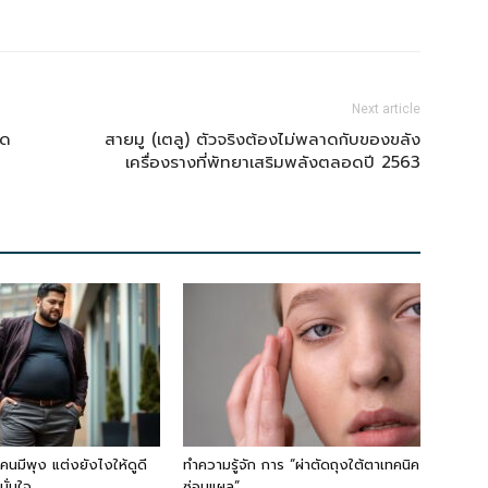
Next article
ุด
สายมู (เตลู) ตัวจริงต้องไม่พลาดกับของขลัง
เครื่องรางที่พัทยาเสริมพลังตลอดปี 2563
บคนมีพุง แต่งยังไงให้ดูดี
ทำความรู้จัก การ “ผ่าตัดถุงใต้ตาเทคนิค
ั่นใจ
ซ่อนแผล”