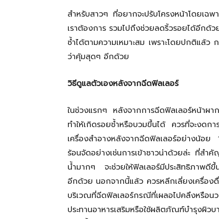
สำหรับสาวๆ ที่อยากจะปรับโครงหน้าโดยเฉพาะ
เราต้องการ รวมไปถึงช่วยลดริ้วรอยได้อีกด้วย
ซ้ำได้ตามความเหมาะสม เพราะโดยปกติแล้ว การ
ว่าคุ้มสุดๆ อีกด้วย
วิธีดูแลตัวเองหลังจากฉีดฟิลเลอร์
ในช่วงแรกๆ หลังจากการฉีดฟิลเลอร์หน้าผากน
ทำให้เกิดรอยช้ำหรือบวมขึ้นได้ ควรที่จะงด
เครื่องสำอางหลังจากฉีดฟิลเลอร์อย่างน้อย 1
ร้อนจัดอย่างเช่นการเข้าซาวน่าด้วยล่ะ ที่สำค
น้ำมากๆ จะช่วยให้ฟิลเลอร์มีประสิทธิภาพดีขึ
อีกด้วย นอกจากนี้แล้ว ควรหลีกเลี่ยงเครื่องดื
บริเวณที่ฉีดฟิลเลอร์กรณีที่เผลอไปคลึงหรื
ประทานอาหารเสริมหรือใช้ผลิตภัณฑ์บำรุงผิวบา