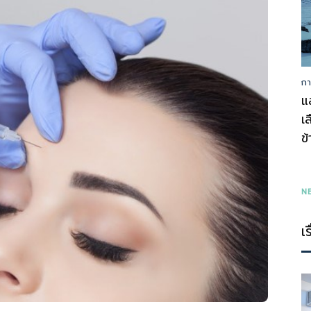
กา
รู้
แ
เ
ข
ทุก
N
เ
เรื่อง