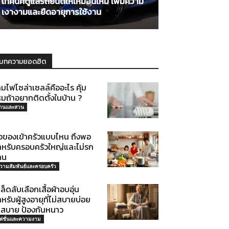
เทคนิคดูแลรถยนต์ให้เหมือนใหม่ เพิ่มความ
เงางามและยืดอายุการใช้งาน
บทความยอดฮิต
มไฟโซล่าเซลล์คืออะไร คุ้ม
มถ้าอยากติดตั้งในบ้าน ?
้านและสวน
ื้อของเข้าครัวแบบไหน ถึงพอ
ำหรับครอบครัวใหญ่และไม่รก
าน
วามสัมพันธ์และครอบครัว
ล็ดลับเลือกเสื้อผ้าอบอุ่น
หรับผู้สูงอายุที่ไม่สบายบ่อย
ส่สบาย ป้องกันหนาว
ฟชั่นและความงาม