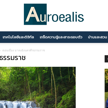
เทคโนโลยีและดิจิทัล
เกร็ดความรู้และสาระรอบตัว
บ้านและสวน
นานา
ดอนเมือง มาลงยังนครศีรธรรมราช
รธรรมราช
สาระ
ความ