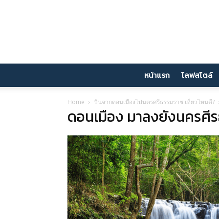
หน้าแรก
ไลฟสไตล์
Home
บินจากดอนเมืองไปนครศรีธรรมราช เที่ยวไหนดี?
ดอนเมือง มาลงยังนครศี