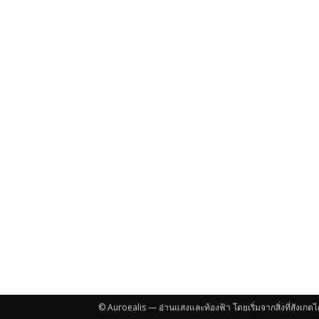
© Auroealis — อ่านแสงและท้องฟ้า โดยเริ่มจากสิ่งที่สังเกตไ