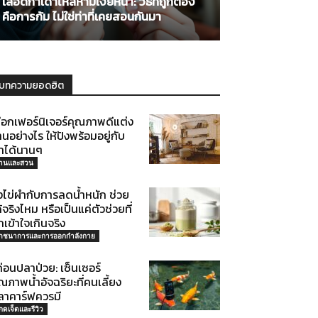
เลือดกำเดาไหลห้ามเงยหน้า: วิธีที่ถูกต้อง
คือการก้ม ไม่ใช่ท่าที่เคยสอนกันมา
บทความยอดฮิต
ือกเฟอร์นิเจอร์คุณภาพดีแต่ง
านอย่างไร ให้ปังพร้อมอยู่กับ
ราได้นานๆ
้านและสวน
งไข่ผำกับการลดน้ำหนัก ช่วย
้จริงไหม หรือเป็นแค่ตัวช่วยที่
กเข้าใจเกินจริง
ภชนาการและการออกกำลังกาย
้ก่อนปลาป่วย: เซ็นเซอร์
ณภาพน้ำอัจฉริยะที่คนเลี้ยง
ลาคาร์ฟควรมี
กดเจ็ตและรีวิว