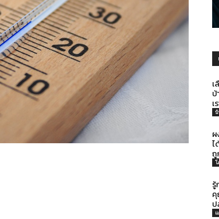
รู้
เล
บ้
เ
บ
ทุก
ผ
ได
ถู
โ
รู
เรื่อง
คุ
ป
แ