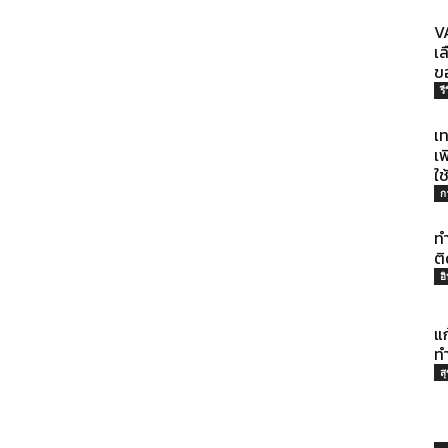
VA
เ
ราว
ข
รี
เ
เ
ใช
ที่
ก
ท
ติ
อ
มี
แ
ท
ส