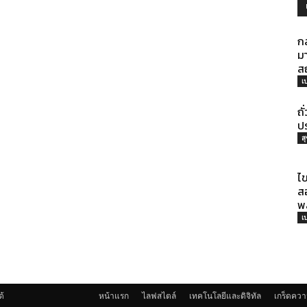
ประโยชน์
ก
มา
ส
เ
ถั
ปร
ส
ไข
ส
พ
เ
ด้
หน้าแรก
ไลฟสไตล์
เทคโนโลยีและดิจิทัล
เกร็ดควา