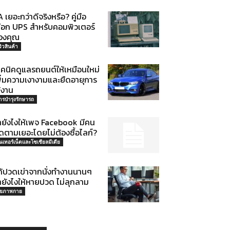
 เยอะกว่าดีจริงหรือ? คู่มือ
ลือก UPS สำหรับคอมพิวเตอร์
องคุณ
วิวสินค้า
ทคนิคดูแลรถยนต์ให้เหมือนใหม่
พิ่มความเงางามและยืดอายุการ
้งาน
ารบำรุงรักษารถ
ำยังไงให้เพจ Facebook มีคน
ดตามเยอะโดยไม่ต้องซื้อไลก์?
ินเทอร์เน็ตและโซเชียลมีเดีย
ก้ปวดเข่าจากนั่งทำงานนานๆ
ำยังไงให้หายปวด ไม่ลุกลาม
ุขภาพกาย