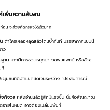
อแค่เพิ่มความสับสน
้ก่อน จะช่วยคัดกรองได้เร็วมาก
ัน
ถ้าใครเผลอหลุดแล้วโดนซ้ำทันที บรรยากาศแบบนี้
ยาว
้นฐาน
หากมีการชวนหยุดยา งดพบแพทย์ หรืออ้าง
นที
ล
ชุมชนที่ดีมักแยกชัดเจนระหว่าง “ประสบการณ์
ิ่งกังวล
หลังอ่านแล้วรู้สึกมีแรงขึ้น นั่นคือสัญญาณ
อันตรายไปหมด อาจต้องเปลี่ยนพื้นที่