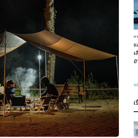
กา
รู้
แ
เ
ข
ทุก
N
เ
เรื่อง