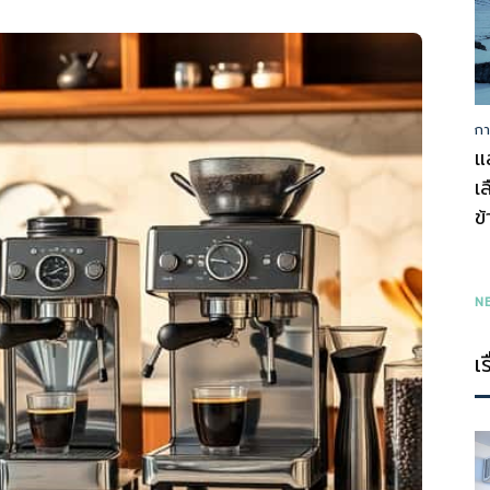
กา
รู้
แ
เ
ข
ทุก
N
เ
เรื่อง