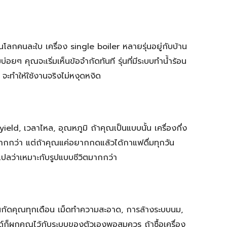
็นโลกคนละใบ เครื่อง single boiler หลายรุ่นอยู่กับบ้าน
ยๆ คุณจะเริ่มเห็นข้อจำกัดทันที รุ่นที่มีระบบทำน้ำร้อน
 จะทำให้ใช้งานจริงไม่หงุดหงิด
eld, เวลาไหล, อุณหภูมิ ถ้าคุณเป็นแบบนั้น เครื่องกึ่ง
ากกว่า แต่ถ้าคุณแค่อยากกดแล้วได้กาแฟดื่มทุกวัน
นแปลว่าเหมาะกับรูปแบบชีวิตมากกว่า
ี่มันกัดคุณทุกเดือน เม็ดทำความสะอาด, การล้างระบบนม,
์ก็ผูกคุณไว้กับระบบของตัวเองพอสมควร ถ้าซื้อเครื่อง