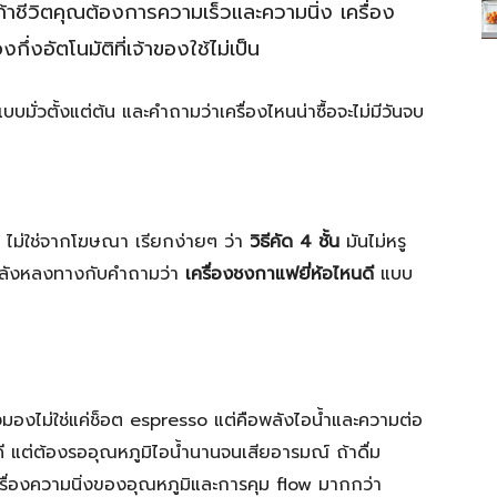
้าชีวิตคุณต้องการความเร็วและความนิ่ง เครื่อง
กึ่งอัตโนมัติที่เจ้าของใช้ไม่เป็น
บบมั่วตั้งแต่ต้น และคำถามว่าเครื่องไหนน่าซื้อจะไม่มีวันจบ
ิง ไม่ใช่จากโฆษณา เรียกง่ายๆ ว่า
วิธีคัด 4 ชั้น
มันไม่หรู
่กำลังหลงทางกับคำถามว่า
เครื่องชงกาแฟยี่ห้อไหนดี
แบบ
่ต้องมองไม่ใช่แค่ช็อต espresso แต่คือพลังไอน้ำและความต่อ
ี แต่ต้องรออุณหภูมิไอน้ำนานจนเสียอารมณ์ ถ้าดื่ม
รื่องความนิ่งของอุณหภูมิและการคุม flow มากกว่า