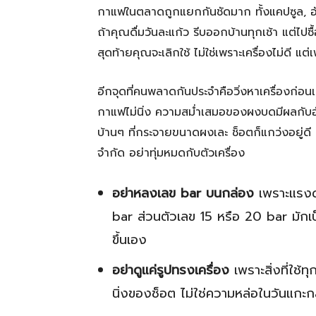
กาแฟในตลาดถูกแยกกันชัดมาก ทั้งแคปซูล, อัตโ
ถ้าคุณดื่มวันละแก้ว รีบออกบ้านทุกเช้า แต่ไปซื้
สุดท้ายคุณจะเลิกใช้ ไม่ใช่เพราะเครื่องไม่ดี แต
อีกจุดที่คนพลาดกันประจำคือวิ่งหาเครื่องก่อ
กาแฟไม่นิ่ง ความสม่ำเสมอของผงบดมีผลกับอัต
บ้านๆ ที่กระจายขนาดผงเละ ช็อตก็แกว่งอยู่ดี
จำกัด อย่าทุ่มหมดกับตัวเครื่อง
อย่าหลงเลข bar บนกล่อง
เพราะแรงดั
bar ส่วนตัวเลข 15 หรือ 20 bar มักเป็
ขึ้นเอง
อย่าดูแค่รูปทรงเครื่อง
เพราะสิ่งที่ใช้
นิ่งของช็อต ไม่ใช่ความหล่อในวันแกะก