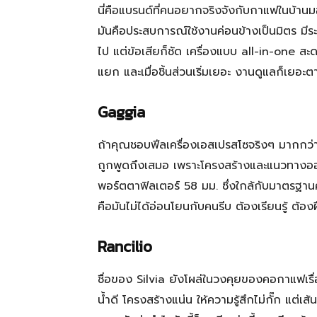
นี่คือแบรนด์ที่คนอยากจริงจังกับกาแฟในบ้านม
มันคือประสบการณ์ใช้งานค่อนข้างเป็นมิตร มีระบ
ไป แต่ข้อเสียก็ชัด เครื่องแบบ all-in-one สะด
แยก และเมื่อชิ้นส่วนเริ่มเยอะ งานดูแลก็เยอะต
Gaggia
ถ้าคุณชอบฟีลเครื่องเอสเปรสโซจริงๆ มากกว่
ถูกพูดถึงเสมอ เพราะโครงสร้างและแนวทางออกแบ
พอร์ตตาฟิลเตอร์ 58 มม. ซึ่งใกล้กับมาตรฐานคา
คือมันไม่ได้อ่อนโยนกับคนรีบ ต้องเรียนรู้ ต้อ
Rancilio
ชื่อของ Silvia ยังโผล่ในวงคุยของคอกาแฟเร
น้ำดี โครงสร้างแน่น ให้ความรู้สึกไม่กั๊ก แต่